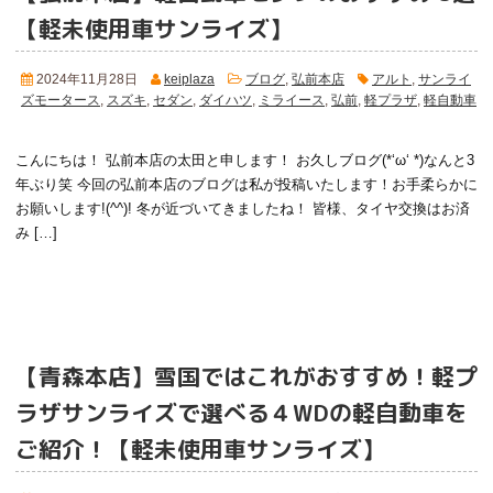
【軽未使用車サンライズ】
2024年11月28日
keiplaza
ブログ
,
弘前本店
アルト
,
サンライ
ズモータース
,
スズキ
,
セダン
,
ダイハツ
,
ミライース
,
弘前
,
軽プラザ
,
軽自動車
こんにちは！ 弘前本店の太田と申します！ お久しブログ(*‘ω‘ *)なんと3
年ぶり笑 今回の弘前本店のブログは私が投稿いたします！お手柔らかに
お願いします!(^^)! 冬が近づいてきましたね！ 皆様、タイヤ交換はお済
み […]
【青森本店】雪国ではこれがおすすめ！軽プ
ラザサンライズで選べる４WDの軽自動車を
ご紹介！
【軽未使用車サンライズ】