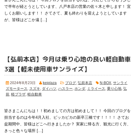
で半年が経とうとしています、八戸本店の営業の佐々木と申します！ 宜
しくお願いします！！ さてさて、夏も終わりを迎えようとしています
が、皆様はどこか遠 […]
【弘前本店】今月は乗り心地の良い軽自動車
3選
【軽未使用車サンライズ】
2024年8月23日
keiplaza
ブログ
,
弘前本店
N-BOX
,
サンライ
ズモータース
,
スズキ
,
ダイハツ
,
ハスラー
,
ホンダ
,
ミライース
,
乗り心地
,
弘
前
,
軽プラザ
,
軽自動車
皆さまこんにちは！！
初めましての方は初めまして！！ 今回のブログを
担当するのは今年4月入社、ピッカピカの新卒三橋です！！！！ さてお
盆期間中、皆様はどこへ行きましたか？ 実家に帰る方、観光に行く方、
きっと色々な場所 […]