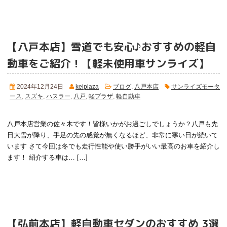
【八戸本店】雪道でも安心♪おすすめの軽自
動車をご紹介！
【軽未使用車サンライズ】
2024年12月24日
keiplaza
ブログ
,
八戸本店
サンライズモータ
ース
,
スズキ
,
ハスラー
,
八戸
,
軽プラザ
,
軽自動車
八戸本店営業の佐々木です！皆様いかがお過ごしでしょうか？八戸も先
日大雪が降り、手足の先の感覚が無くなるほど、非常に寒い日が続いて
います
さて今回は冬でも走行性能や使い勝手がいい最高のお車を紹介し
ます！ 紹介する車は… […]
【弘前本店】軽自動車セダンのおすすめ 3選