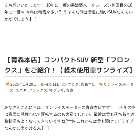
くお願いいたします！ 10年に一度の寒波襲来、今シーズン何回目の10
年に一度ｗ 今年は積雪が多い(*_*) そんな時は雪道に強いSUVなんてい
かがでしょう […]
【青森本店】コンパクトSUV 新型「フロン
クス」をご紹介！
【軽未使用車サンライズ】
2025年1月28日
keiplaza
ブログ
,
青森本店
サンライズモータ
ース
,
スズキ
,
フロンクス
,
軽プラザ
,
青森
みなさんこんにちは！サンライズモータース青森本店です！！ 今年の冬
は豪雪に見舞われて運転するのも大変でしたが、最近は雪も落ち着き道
路状況もよくなってきていますね(*^^)v これからは雪も溶けてドライブ
なんかに出かける人 […]