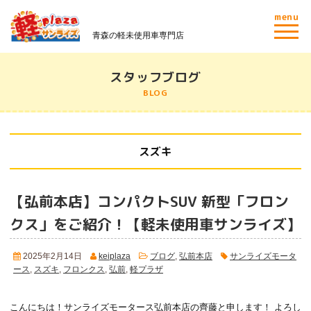
menu
青森の軽未使用車専門店
スタッフブログ
BLOG
スズキ
【弘前本店】コンパクトSUV 新型「フロン
クス」をご紹介！
【軽未使用車サンライズ】
2025年2月14日
keiplaza
ブログ
,
弘前本店
サンライズモータ
ース
,
スズキ
,
フロンクス
,
弘前
,
軽プラザ
こんにちは！サンライズモータース弘前本店の齊藤と申します！ よろし