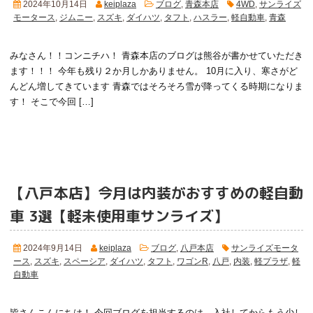
2024年10月14日
keiplaza
ブログ
,
青森本店
4WD
,
サンライズ
モータース
,
ジムニー
,
スズキ
,
ダイハツ
,
タフト
,
ハスラー
,
軽自動車
,
青森
みなさん！！コンニチハ！ 青森本店のブログは熊谷
が書かせていただき
ます！！！ 今年も残り２か月しかありません。 10月に入り、寒さがど
んどん増してきています
青森ではそろそろ雪が降ってくる時期になりま
す！ そこで今回 […]
【八戸本店】今月は内装がおすすめの軽自動
車 3選
【軽未使用車サンライズ】
2024年9月14日
keiplaza
ブログ
,
八戸本店
サンライズモータ
ース
,
スズキ
,
スペーシア
,
ダイハツ
,
タフト
,
ワゴンR
,
八戸
,
内装
,
軽プラザ
,
軽
自動車
皆さんこんにちは！
今回ブログを担当するのは、入社してからもう少し