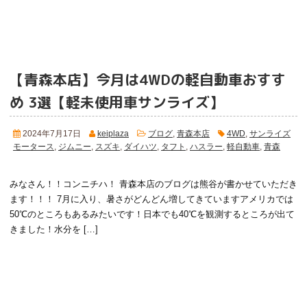
【青森本店】今月は4WDの軽自動車おすす
め 3選
【軽未使用車サンライズ】
2024年7月17日
keiplaza
ブログ
,
青森本店
4WD
,
サンライズ
モータース
,
ジムニー
,
スズキ
,
ダイハツ
,
タフト
,
ハスラー
,
軽自動車
,
青森
みなさん！！コンニチハ！ 青森本店のブログは熊谷
が書かせていただき
ます！！！ 7月に入り、暑さがどんどん増してきています
アメリカでは
50℃のところもあるみたいです！日本でも40℃を観測するところが出て
きました！水分を […]