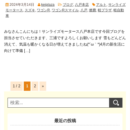
2024年3月14日
keiplaza
ブログ
,
八戸本店
アルト
,
サンライズ
モータース
,
スズキ
,
ワゴンR
,
ワゴンRスマイル
,
八戸
,
燃費
,
軽プラザ
,
軽自動
車
みなさんこんにちは！サンライズモータース八戸本店です
今回ブログを
担当させていただきます、三浦です
よろしくお願いします
雪もどんどん
消えて、気温も暖かくなる日が増えてきましたね(*´ω｀*)4月の新生活に
向けて準備 […]
1 / 2
1
2
»
最近の投稿