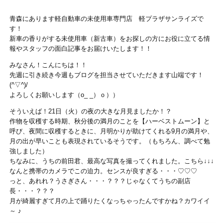
青森にあります軽自動車の未使用車専門店 軽プラザサンライズで
す！
新車の香りがする未使用車（新古車）をお探しの方にお役に立てる情
報やスタッフの面白記事をお届けいたします！！
みなさん！こんにちは！！
先週に引き続き今週もブログを担当させていただきます山端です！
(^▽^)/
よろしくお願いします（o_ _）ｏ））
そういえば！21日（火）の夜の大きな月見ましたか！？
作物を収穫する時期、秋分後の満月のことを【ハーベストムーン】と
呼び、夜間に収穫するときに、月明かりが助けてくれる9月の満月や、
月の出が早いことも表現されているそうです。（もちろん、調べて勉
強しました
）
ちなみに、うちの前田君、最高な写真を撮ってくれました。こちら↓↓↓
なんと携帯のカメラでこの迫力。センスが良すぎる・・・♡♡♡
っと、あれれ？うさぎさん・・・？？？じゃなくてうちの副店
長・・・？？？
月が綺麗すぎて月の上で踊りたくなっちゃったんですかね？カワイイ
～
♪