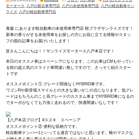
モータース
,
八戸の新古車専門店
,
八戸の未使用車専門店
,
八戸の軽自動車サン
ライズ
,
八戸の軽自動車専門店
青森 にあります軽自動車の未使用車専門店 軽プラザサンライズです！
新車の香りがする未使用車をお探しの方にお役に立てる情報やスタッ
フの面白記事をお届けいたします！
皆さんこんにちは！！サンライズモータース八戸本店です！
本日のオススメ車はスペーシアになります。このお車はCMもやってい
る程の超人気のスライド車間違い無しですので、さっそく紹介スター
トです
オススメポイント① グレード関係なくHYBRID車です。
ワゴンRや新登場スマイルとの大きな違いがこの点になります。低グレ
ードはもちろんのこと高グレードのカスタム車までHYBRID車になるの
でターボがなくても力強く走れるので、快適間違いなしです！
【八戸本店ブログ】#スズキ スペーシア
オススメポイント② 便利な収納力です。
軽自動車ナンバー1といっても過言ではないと思います。靴やマスクな
ど物を多く車に着ける人には間違いなしです！！