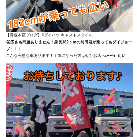
【青森本店ブログ】#ダイハツ キャストスタイル
④広さも問題ありません！身長182ｃｍの前田君が乗ってもダイジョー
ブ！！！
こんな完璧な車あります！？気になった方はぜひお店へε≡≡ﾍ( ´Д`)ﾉ