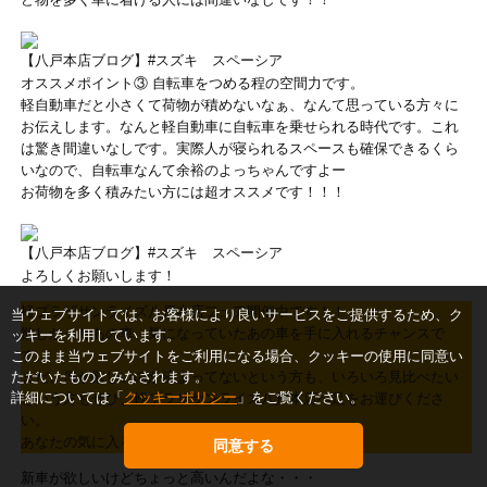
【八戸本店ブログ】#スズキ スペーシア
オススメポイント③ 自転車をつめる程の空間力です。
軽自動車だと小さくて荷物が積めないなぁ、なんて思っている方々に
お伝えします。なんと軽自動車に自転車を乗せられる時代です。これ
は驚き間違いなしです。実際人が寝られるスペースも確保できるくら
いなので、自転車なんて余裕のよっちゃんですよー
お荷物を多く積みたい方には超オススメです！！！
【八戸本店ブログ】#スズキ スペーシア
よろしくお願いします！
軽プラザサンライズ八戸本店フェア開催中です！！
当ウェブサイトでは、お客様により良いサービスをご提供するため、ク
欲しかったあの車
、気になっていたあの車
を手に入れるチャンスで
ッキーを利用しています。
す。
このまま当ウェブサイトをご利用になる場合、クッキーの使用に同意い
ただいたものとみなされます。
まだ、何が欲しいのか決まってないという方も、いろいろ見比べたい
詳細については「
クッキーポリシー
」をご覧ください。
という方もぜひ、軽プラザサンライズ八戸本店へ足をお運びくださ
い。
あなたの気に入る1台が必ず見つかります！！
同意する
新車が欲しいけどちょっと高いんだよな・・・