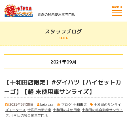
menu
青森の軽未使用車専門店
スタッフブログ
BLOG
2021年09月
【十和田店限定】#ダイハツ【ハイゼットカ
ーゴ】
【軽 未使用車サンライズ】
2021年9月30日
keiplaza
ブログ
,
十和田店
十和田のサンライ
ズモータース
,
十和田の新古車
,
十和田の未使用車
,
十和田の軽自動車サンライ
ズ
,
十和田の軽自動車専門店