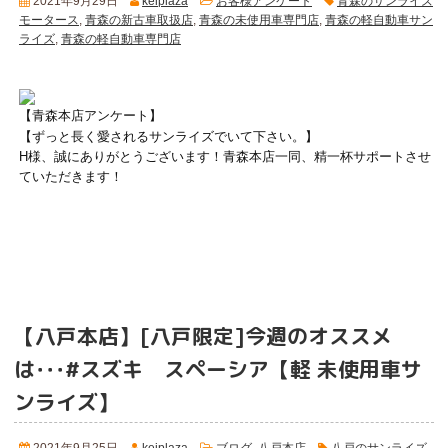
2021年9月29日
keiplaza
お客様アンケート
青森のサンライズ
モータース
,
青森の新古車取扱店
,
青森の未使用車専門店
,
青森の軽自動車サン
ライズ
,
青森の軽自動車専門店
【青森本店アンケート】
【ずっと長く愛されるサンライズでいて下さい。】
H様、誠にありがとうございます！青森本店一同、精一杯サポートさせ
ていただきます！
【八戸本店】[八戸限定]今週のオススメ
は･･･#スズキ スペーシア
【軽 未使用車サ
ンライズ】
2021年9月25日
keiplaza
ブログ
,
八戸本店
八戸のサンライズ