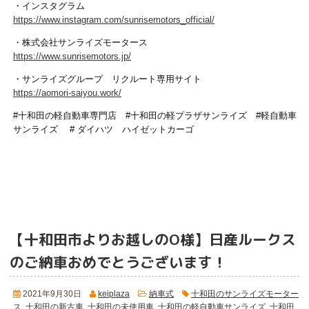
・インスタグラム
https://www.instagram.com/sunrisemotors_official/
・株式会社サンライズモータース
https://www.sunrisemotors.jp/
・サンライズグループ リクルート専用サイト
https://aomori-saiyou.work/
#十和田の軽自動車専門店 #十和田の軽プラザサンライズ #軽自動車
サンライズ # ダイハツ ハイゼットカーゴ
【十和田市よりお越しのO様】日産ルークス
のご納車おめでとうございます！
2021年9月30日
keiplaza
納車式
十和田のサンライズモーター
ス
,
十和田の新古車
,
十和田の未使用車
,
十和田の軽自動車サンライズ
,
十和田