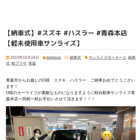
【納車式】#スズキ #ハスラー #青森本店
【軽未使用車サンライズ】
2023年10月24日
keiplaza
納車式
サンライズモータース
,
納車
式
,
軽プラザ
,
青森
青森市からお越しのO様 スズキ ハスラー ご納車おめでとうござい
ます！
O様のカーライフが素敵なものになりますように軽自動車サンライズ青
森本店一同精一杯お手伝いさせて頂きます！！！