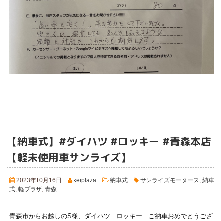
【納車式】#ダイハツ #ロッキー #青森本店
【軽未使用車サンライズ】
2023年10月16日
keiplaza
納車式
サンライズモータース
,
納車
式
,
軽プラザ
,
青森
青森市からお越しのS様、ダイハツ ロッキー ご納車おめでとうござ