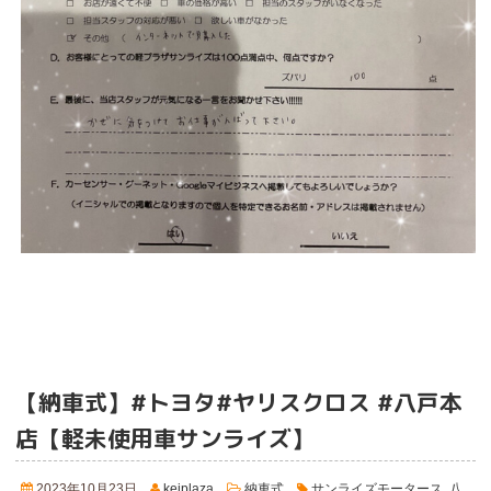
【納車式】#トヨタ#ヤリスクロス #八戸本
店【軽未使用車サンライズ】
2023年10月23日
keiplaza
納車式
サンライズモータース
,
八