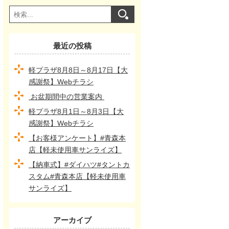
最近の投稿
軽プラザ8月8日～8月17日【大
感謝祭】Webチラシ
お盆期間中の営業案内
軽プラザ8月1日～8月3日【大
感謝祭】Webチラシ
【お客様アンケート】#青森本
店【軽未使用車サンライズ】
【納車式】#ダイハツ#タントカ
スタム#青森本店【軽未使用車
サンライズ】
アーカイブ