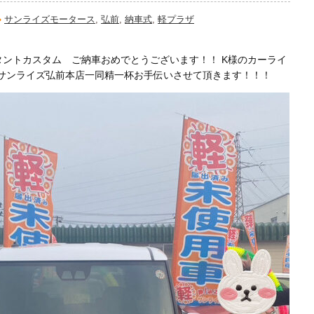
サンライズモータース
,
弘前
,
納車式
,
軽プラザ
タントカスタム ご納車おめでとうございます！！ K様のカーライ
サンライズ弘前本店一同精一杯お手伝いさせて頂きます！！！