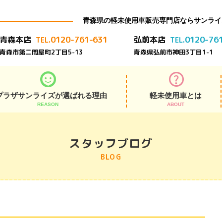
青森県の軽未使用車販売専門店ならサンライ
0120-761-631
0120-76
青森本店
弘前本店
TEL.
TEL.
青森市第二問屋町2丁目5-13
青森県弘前市神田3丁目1-1
プラザサンライズが選ばれる理由
軽未使用車とは
REASON
ABOUT
アフターサポート
展示在庫車800台
よくある質問
安さの秘密
お客様の声
納車式
スタッフブログ
BLOG