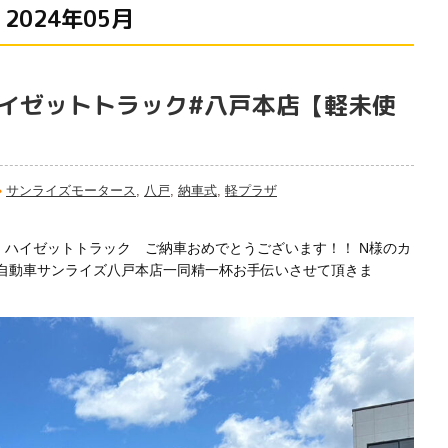
2024年05月
ハイゼットトラック#八戸本店【軽未使
サンライズモータース
,
八戸
,
納車式
,
軽プラザ
 ハイゼットトラック ご納車おめでとうございます！！ N様のカ
自動車サンライズ八戸本店一同精一杯お手伝いさせて頂きま