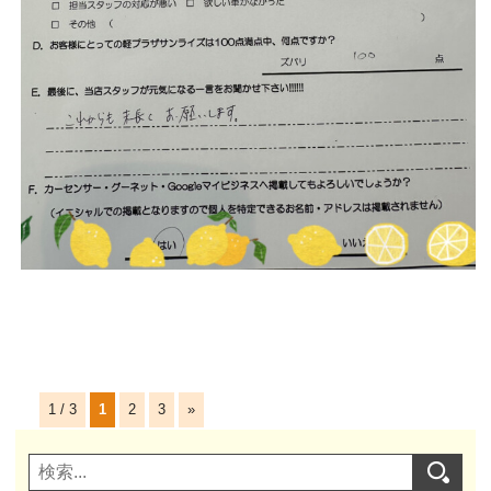
1 / 3
1
2
3
»