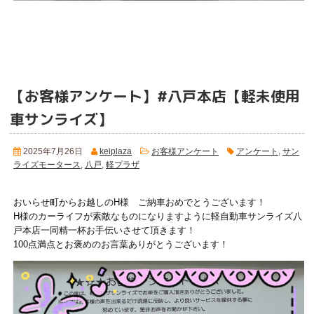
【お客様アンケート】#八戸本店【軽未使用
車サンライズ】
2025年7月26日
keiplaza
お客様アンケート
アンケート
,
サン
ライズモータース
,
八戸
,
軽プラザ
おいらせ町からお越しのH様 ご納車おめでとうございます！
H様のカーライフが素敵なものになりますように軽自動車サンライズ八
戸本店一同精一杯お手伝いさせて頂きます！
100点満点とお褒めのお言葉ありがとうございます！