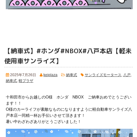
【納車式】#ホンダ#NBOX#八戸本店【軽未
使用車サンライズ】
2025年7月26日
keiplaza
納車式
サンライズモータース
,
八戸
,
納車式
,
軽プラザ
十和田市からお越しのO様 ホンダ NBOX ご納車おめでとうござい
ます！！
O様のカーライフが素敵なものになりますように軽自動車サンライズ八
戸本店一同精一杯お手伝いさせて頂きます！
暑い中わざわざありがとうございました！