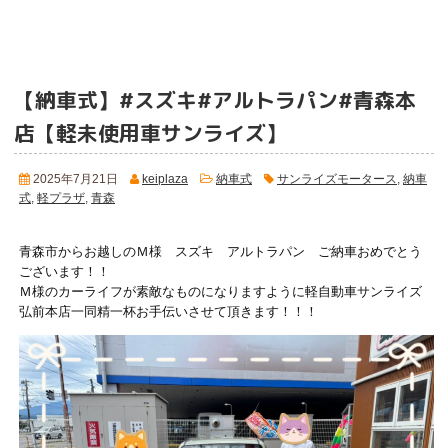
【納車式】#スズキ#アルトラパン#青森本
店【軽未使用車サンライズ】
2025年7月21日
keiplaza
納車式
サンライズモータース
,
納車
式
,
軽プラザ
,
青森
青森市からお越しのＭ様 スズキ アルトラパン ご納車おめでとう
ございます！！
Ｍ様のカーライフが素敵なものになりますように軽自動車サンライズ
弘前本店一同精一杯お手伝いさせて頂きます！！！