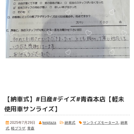
【納車式】#日産#デイズ#青森本店【軽未
使用車サンライズ】
2025年7月29日
keiplaza
納車式
サンライズモータース
,
納車
式
,
軽プラザ
,
青森