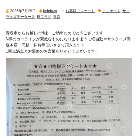
2025年7月29日
keiplaza
お客様アンケート
アンケート
,
サン
ライズモータース
,
軽プラザ
,
青森
青森市からお越しのN様 ご納車おめでとうございます！
N様のカーライフが素敵なものになりますように軽自動車サンライズ青
森本店一同精一杯お手伝いさせて頂きます！
100点満点とお褒めのお言葉ありがとうございます！