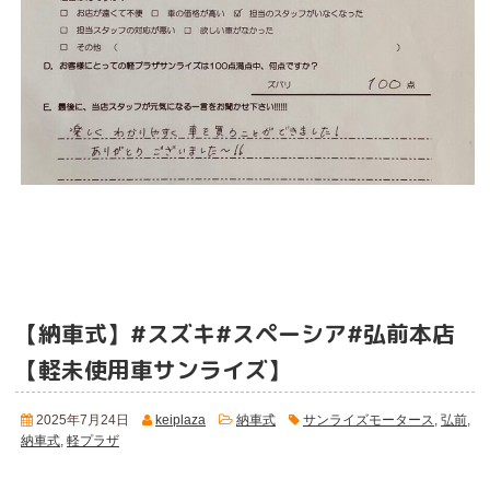
【納車式】#スズキ#スペーシア#弘前本店
【軽未使用車サンライズ】
2025年7月24日
keiplaza
納車式
サンライズモータース
,
弘前
,
納車式
,
軽プラザ