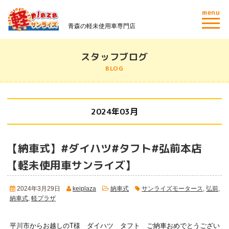
menu
青森の軽未使用車専門店
スタッフブログ
BLOG
2024年03月
【納車式】#ダイハツ#タフト#弘前本店
【軽未使用車サンライズ】
2024年3月29日
keiplaza
納車式
サンライズモータース
,
弘前
,
納車式
,
軽プラザ
平川市からお越しのT様 ダイハツ タフト ご納車おめでとうござい