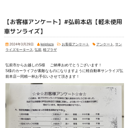
【お客様アンケート】#弘前本店【軽未使用
車サンライズ】
2024年3月29日
keiplaza
お客様アンケート
アンケート
,
サン
ライズモータース
,
弘前
,
軽プラザ
弘前市からお越しのS様 ご納車おめでとうございます！
S様のカーライフが素敵なものになりますように軽自動車サンライズ弘
前本店一同精一杯お手伝いさせて頂きます！