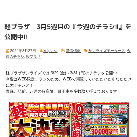
軽プラザ 3月5週目の『今週のチラシ!!』を
公開中!!
2024年3月27日
keiplaza
新着情報
サンライズモータース
,
今
週のチラシ
,
軽プラザ
軽プラザサンライズでは 3/29 (金)～3/31 (日)のチラシを公開中！
今週はWEB限定チラシのため、WEBで閲覧していただいたあなただけ
に大チャンス！
青森、弘前、八戸の各店舗、目玉車を多数取り揃えております！