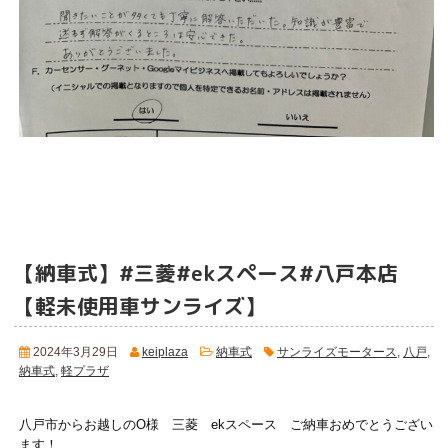
【納車式】#三菱#ekスペース#八戸本店
【軽未使用車サンライズ】
2024年3月29日
keiplaza
納車式
サンライズモータース
,
八戸
,
納車式
,
軽プラザ
八戸市からお越しのO様 三菱 ekスペース ご納車おめでとうござい
ます！