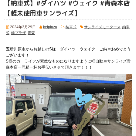
【納車式】#ダイハツ #ウェイク #青森本店
【軽未使用車サンライズ】
2024年3月29日
keiplaza
納車式
サンライズモータース
,
納車
式
,
軽プラザ
,
青森
五所川原市からお越しのS様 ダイハツ ウェイク ご納車おめでとう
ございます！
S様のカーライフが素敵なものになりますように軽自動車サンライズ青
森本店一同精一杯お手伝いさせて頂きます！！！