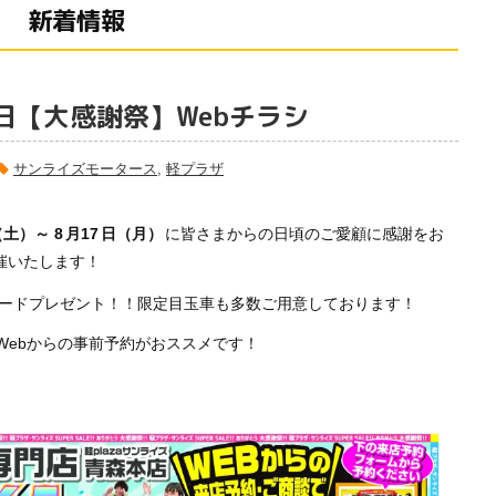
新着情報
7日【大感謝祭】Webチラシ
サンライズモータース
,
軽プラザ
（土）～ 8
月17
日（月）
に皆さまからの日頃のご愛顧に感謝をお
催いたします！
カードプレゼント！！限定目玉車も多数ご用意しております！
Webからの事前予約がおススメです！