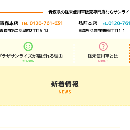
青森県の軽未使用車販売専門店ならサンライ
0120-761-631
0120-76
青森本店
弘前本店
TEL.
TEL.
青森市第二問屋町2丁目5-13
青森県弘前市神田3丁目1-1
プラザサンライズが選ばれる理由
軽未使用車とは
REASON
ABOUT
アフターサポート
展示在庫車800台
よくある質問
安さの秘密
お客様の声
納車式
新着情報
NEWS