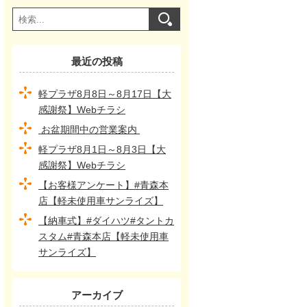
最近の投稿
軽プラザ8月8日～8月17日【大
感謝祭】Webチラシ
お盆期間中の営業案内
軽プラザ8月1日～8月3日【大
感謝祭】Webチラシ
【お客様アンケート】#青森本
店【軽未使用車サンライズ】
【納車式】#ダイハツ#タントカ
スタム#青森本店【軽未使用車
サンライズ】
アーカイブ