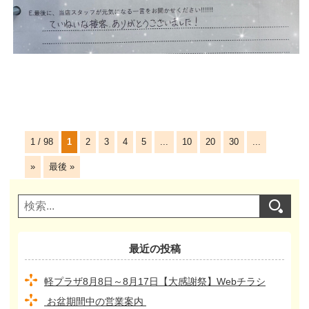
1 / 98
1
2
3
4
5
...
10
20
30
...
»
最後 »
最近の投稿
軽プラザ8月8日～8月17日【大感謝祭】Webチラシ
お盆期間中の営業案内