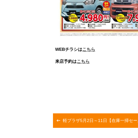
WEBチラシは
こちら
来店予約は
こちら
軽プラザ5月2日～11日【在庫一掃セー