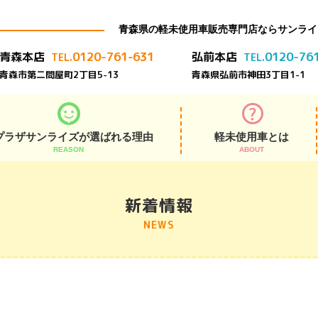
青森県の軽未使用車販売専門店ならサンライ
0120-761-631
0120-76
青森本店
弘前本店
TEL.
TEL.
青森市第二問屋町2丁目5-13
青森県弘前市神田3丁目1-1
プラザサンライズが選ばれる理由
軽未使用車とは
REASON
ABOUT
アフターサポート
展示在庫車800台
よくある質問
安さの秘密
お客様の声
納車式
新着情報
NEWS