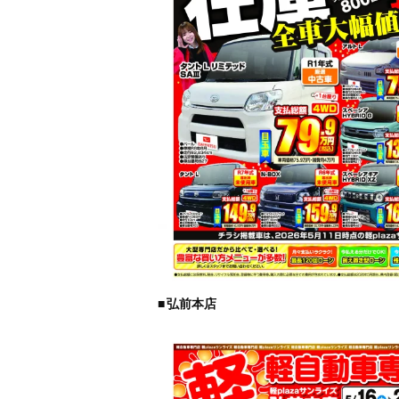
■
弘前本店