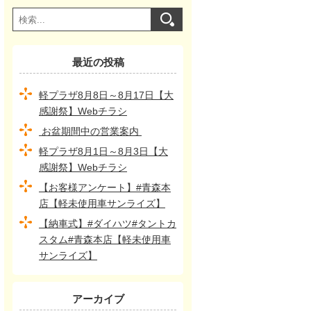
最近の投稿
軽プラザ8月8日～8月17日【大
感謝祭】Webチラシ
お盆期間中の営業案内
軽プラザ8月1日～8月3日【大
感謝祭】Webチラシ
【お客様アンケート】#青森本
店【軽未使用車サンライズ】
【納車式】#ダイハツ#タントカ
スタム#青森本店【軽未使用車
サンライズ】
アーカイブ