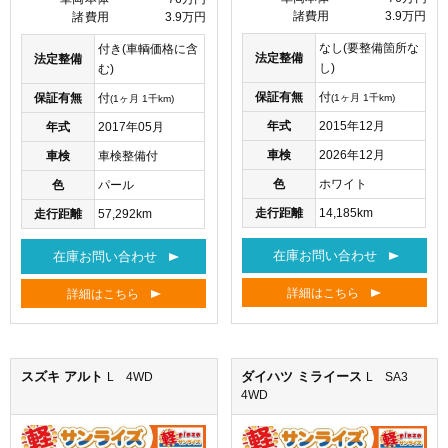
諸費用
3.9万円
諸費用
3.9万円
なし(要整備箇所な
付き(車輌価格に含
法定整備
法定整備
し)
む)
保証有無
付
保証有無
付
(1ヶ月 1千km)
(1ヶ月 1千km)
年式
2015年12月
年式
2017年05月
車検
2026年12月
車検
車検整備付
色
ホワイト
色
パール
走行距離
14,185km
走行距離
57,292km
在庫お問い合わせ
在庫お問い合わせ
詳細はこちら
詳細はこちら
スズキ アルト
ダイハツ ミライース
L 4WD
L SA3
4WD