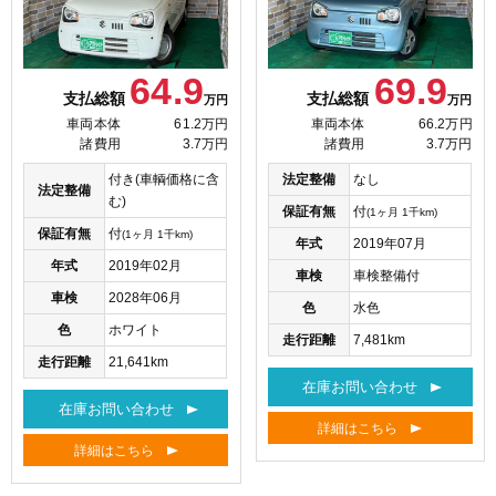
64.9
69.9
支払総額
支払総額
万円
万円
車両本体
61.2万円
車両本体
66.2万円
諸費用
3.7万円
諸費用
3.7万円
付き(車輌価格に含
法定整備
なし
法定整備
む)
保証有無
付
(1ヶ月 1千km)
保証有無
付
(1ヶ月 1千km)
年式
2019年07月
年式
2019年02月
車検
車検整備付
車検
2028年06月
色
水色
色
ホワイト
走行距離
7,481km
走行距離
21,641km
在庫お問い合わせ
在庫お問い合わせ
詳細はこちら
詳細はこちら