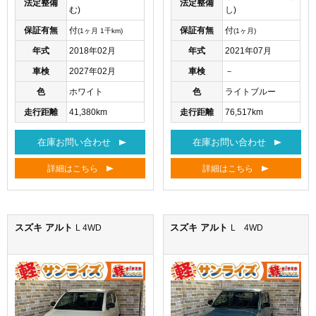
法定整備
法定整備
し)
む)
保証有無
付
保証有無
付
(1ヶ月)
(1ヶ月 1千km)
年式
2021年07月
年式
2018年02月
車検
－
車検
2027年02月
色
ライトブルー
色
ホワイト
走行距離
76,517km
走行距離
41,380km
在庫お問い合わせ
在庫お問い合わせ
詳細はこちら
詳細はこちら
スズキ アルト
スズキ アルト
L 4WD
L 4WD