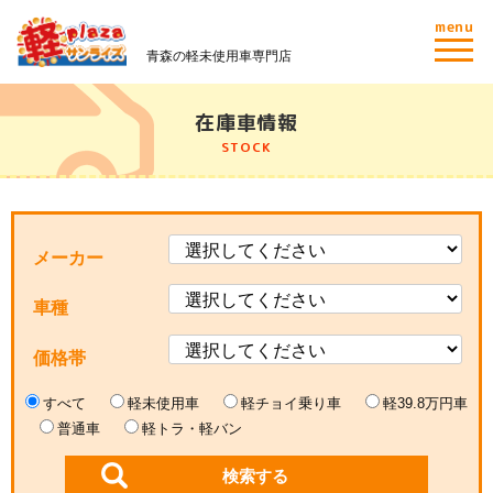
menu
青森の軽未使用車専門店
在庫車情報
STOCK
メーカー
車種
価格帯
すべて
軽未使用車
軽チョイ乗り車
軽39.8万円車
普通車
軽トラ・軽バン