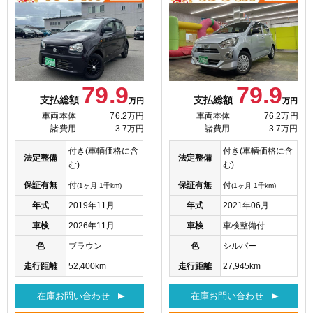
79.9
79.9
支払総額
支払総額
万円
万円
車両本体
76.2万円
車両本体
76.2万円
諸費用
3.7万円
諸費用
3.7万円
付き(車輌価格に含
付き(車輌価格に含
法定整備
法定整備
む)
む)
保証有無
付
保証有無
付
(1ヶ月 1千km)
(1ヶ月 1千km)
年式
2019年11月
年式
2021年06月
車検
2026年11月
車検
車検整備付
色
ブラウン
色
シルバー
走行距離
52,400km
走行距離
27,945km
在庫お問い合わせ
在庫お問い合わせ