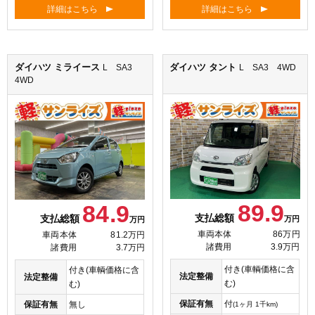
詳細はこちら
詳細はこちら
ダイハツ ミライース
ダイハツ タント
L SA3
L SA3 4WD
4WD
89.9
84.9
支払総額
支払総額
万円
万円
車両本体
86万円
車両本体
81.2万円
諸費用
3.9万円
諸費用
3.7万円
付き(車輌価格に含
付き(車輌価格に含
法定整備
法定整備
む)
む)
保証有無
付
保証有無
無し
(1ヶ月 1千km)