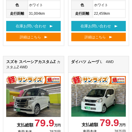
色
ホワイト
色
ホワイト
走行距離
31,004km
走行距離
22,459km
在庫お問い合わせ
在庫お問い合わせ
詳細はこちら
詳細はこちら
スズキ スペーシアカスタムZ
ダイハツ ムーヴ
カ
L 4WD
スタムZ 4WD
79.9
79.9
支払総額
支払総額
万円
万円
車両本体
76万円
車両本体
76万円