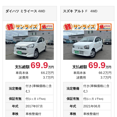
ダイハツ ミライース
スズキ アルト
4WD
F 4WD
69.9
69.9
支払総額
支払総額
万円
万円
車両本体
66.2万円
車両本体
66.2万円
諸費用
3.7万円
諸費用
3.7万円
付き(車輌価格に含
付き(車輌価格に含
法定整備
法定整備
む)
む)
保証有無
付
保証有無
付
(1ヶ月 1千km)
(1ヶ月 1千km)
年式
2017年07月
年式
2021年06月
車検
車検整備付
車検
車検整備付