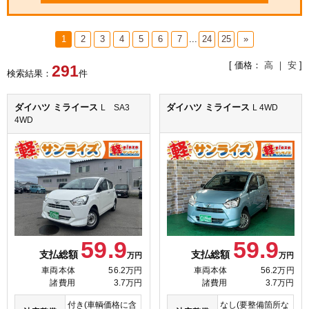
1
2
3
4
5
6
7
...
24
25
»
[ 価格：
高
｜
安
]
291
検索結果：
件
ダイハツ ミライース
ダイハツ ミライース
L SA3
L 4WD
4WD
59.9
59.9
支払総額
支払総額
万円
万円
車両本体
56.2万円
車両本体
56.2万円
諸費用
3.7万円
諸費用
3.7万円
なし(要整備箇所な
付き(車輌価格に含